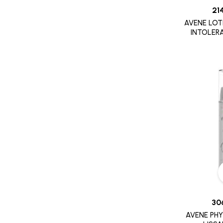
SOIN CONTOUR DES YEUX
8882
21
TRAITEMENT POUX
AVENE LOT
GALDERMA
INTOLER
PROMOTION
CETAPHIL
RR
MGD
INDOKA
CHATEAU ROUGE
CHOLLEY
BIAFINE
CICAFAST
CKS
CLARILYS
30
CLARINE
AVENE PHY