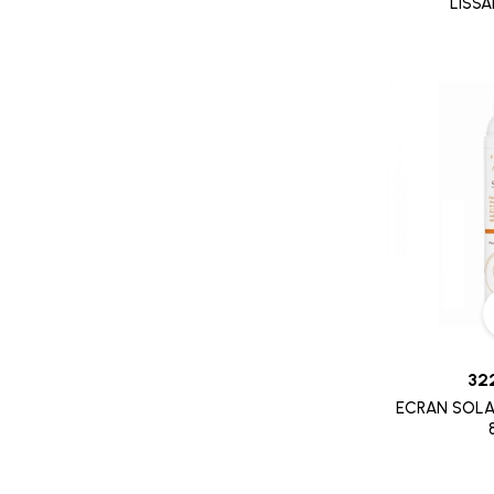
LISS
CLEVER CHEK
CLICK FINE
CLINICEUTICA
CODEFREE
CODEXIAL
ERIC FAVRE
COLOR & SOIN
COMED
COMFORT
MICROLIFE
32
MINOXIDIL
ECRAN SOLA
AVENT
MIRADENT