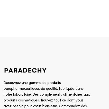
ORTHOMED
KENTA
A-DERMA
EUPHANE
EAU THERMAL JONZAC
ENEOMEY
NEOSELEN
OXYPROLANE
EPTA
BIO RECHERCHE
Découvrez une gamme de produits
CMC
parapharmaceutiques de qualité, fabriqués dans
CEBELIA
notre laboratoire. Des compléments alimentaires aux
DERMALIFT
produits cosmétiques, trouvez tout ce dont vous
avez besoin pour votre bien-être. Commandez dès
BERCAMA