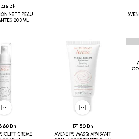
4.26 Dh
ION NETT PEAU
AVENE
ANTES 200ML
CO
6.60 Dh
171.50 Dh
SIOLIFT CREME
AVENE PS MASQ APAISANT