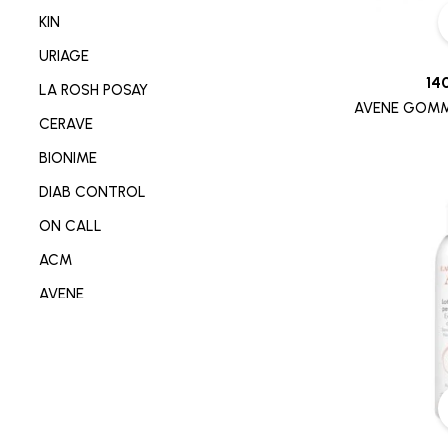
NETTOYANT VISAGE/CORP
KIN
SOIN MAIN/ONGLE/PIED
URIAGE
CONSOMABL MEDICAL
14
LA ROSH POSAY
AVENE GOMM
SABOT/SPADRILLE MEDICALE
CERAVE
MATERIEL ORTHOPEDIE
BIONIME
SOIN ANTI-AGE
DIAB CONTROL
SOIN REPARATEUR
ON CALL
SOIN ANTI-TACHE
ACM
SOIN ANTI IMPERFECTION
AVENE
DÉODORANT/ANTI TRANSPIRANT
DERMO-SOIN
PARFUM
I-SENS
SOIN ANTI ROUGEURE
OMRON
SOIN CICATRISANT
OPLASTINE