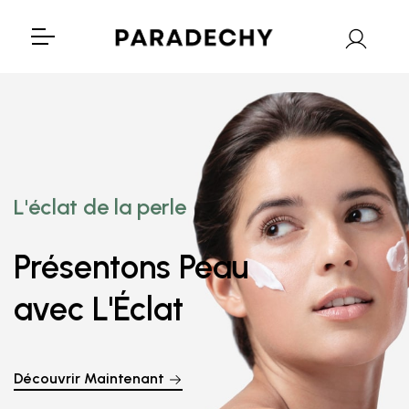
Nouvelle collection
L'éclat de la perle
Obtenez la peau
Présentons Peau
Vous voulez ressentir
avec L'Éclat
Découvrez maintenant
Découvrir Maintenant