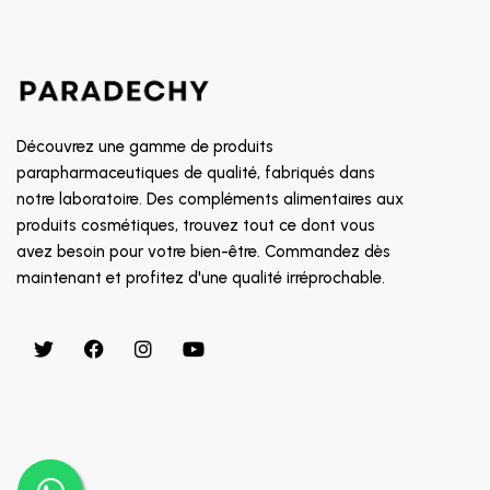
SOIN CONTOUR DES YEUX
8882
TRAITEMENT POUX
GALDERMA
PROMOTION
CETAPHIL
RR
Découvrez une gamme de produits
MGD
parapharmaceutiques de qualité, fabriqués dans
notre laboratoire. Des compléments alimentaires aux
INDOKA
produits cosmétiques, trouvez tout ce dont vous
CHATEAU ROUGE
avez besoin pour votre bien-être. Commandez dès
CHOLLEY
maintenant et profitez d'une qualité irréprochable.
BIAFINE
CICAFAST
CKS
CLARILYS
CLARINE