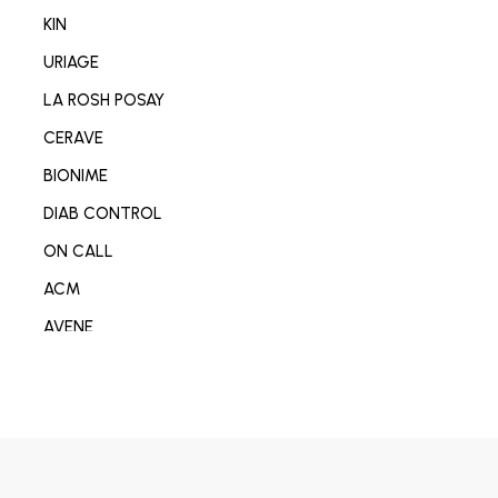
NETTOYANT VISAGE/CORP
KIN
SOIN MAIN/ONGLE/PIED
URIAGE
CONSOMABL MEDICAL
LA ROSH POSAY
SABOT/SPADRILLE MEDICALE
CERAVE
MATERIEL ORTHOPEDIE
BIONIME
SOIN ANTI-AGE
DIAB CONTROL
SOIN REPARATEUR
ON CALL
SOIN ANTI-TACHE
ACM
SOIN ANTI IMPERFECTION
AVENE
DÉODORANT/ANTI TRANSPIRANT
DERMO-SOIN
PARFUM
I-SENS
SOIN ANTI ROUGEURE
OMRON
SOIN CICATRISANT
OPLASTINE