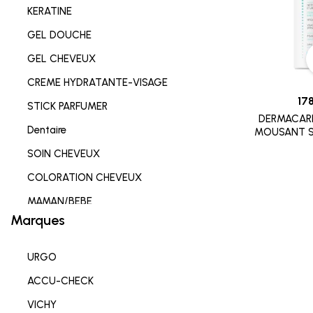
KERATINE
GEL DOUCHE
GEL CHEVEUX
CREME HYDRATANTE-VISAGE
17
STICK PARFUMER
DERMACAR
Dentaire
MOUSANT S
SOIN CHEVEUX
COLORATION CHEVEUX
MAMAN/BEBE
Marques
Complements alimentaires
HYGIENE INTIME
URGO
SOIN LEVRES
ACCU-CHECK
SOIN HYDRATANT
VICHY