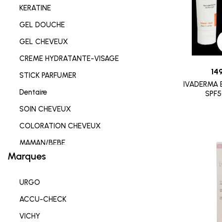
KERATINE
GEL DOUCHE
GEL CHEVEUX
CREME HYDRATANTE-VISAGE
14
STICK PARFUMER
IVADERMA 
Dentaire
SPF
SOIN CHEVEUX
COLORATION CHEVEUX
MAMAN/BEBE
Marques
Complements alimentaires
HYGIENE INTIME
URGO
SOIN LEVRES
ACCU-CHECK
SOIN HYDRATANT
VICHY