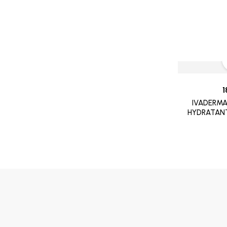
SOIN CONTOUR DES YEUX
8882
TRAITEMENT POUX
GALDERMA
PROMOTION
CETAPHIL
RR
MGD
1
INDOKA
IVADERMA
CHATEAU ROUGE
HYDRATAN
CHOLLEY
BIAFINE
CICAFAST
CKS
CLARILYS
CLARINE