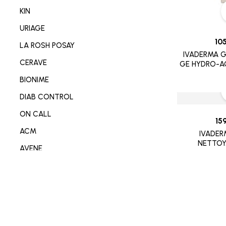
NETTOYANT VISAGE/CORP
KIN
SOIN MAIN/ONGLE/PIED
URIAGE
CONSOMABL MEDICAL
10
LA ROSH POSAY
IVADERMA G
SABOT/SPADRILLE MEDICALE
CERAVE
GE HYDRO-A
MATERIEL ORTHOPEDIE
BIONIME
SOIN ANTI-AGE
DIAB CONTROL
SOIN REPARATEUR
ON CALL
15
SOIN ANTI-TACHE
ACM
IVADE
SOIN ANTI IMPERFECTION
NETTOY
AVENE
DÉODORANT/ANTI TRANSPIRANT
DERMO-SOIN
PARFUM
I-SENS
SOIN ANTI ROUGEURE
OMRON
SOIN CICATRISANT
OPLASTINE