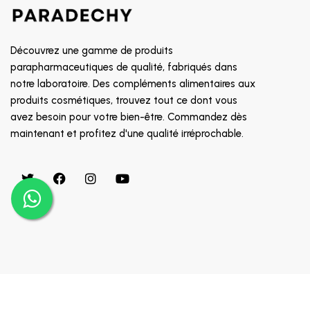
CLEVER CHEK
CLICK FINE
Découvrez une gamme de produits
CLINICEUTICA
parapharmaceutiques de qualité, fabriqués dans
CODEFREE
notre laboratoire. Des compléments alimentaires aux
produits cosmétiques, trouvez tout ce dont vous
CODEXIAL
avez besoin pour votre bien-être. Commandez dès
ERIC FAVRE
maintenant et profitez d'une qualité irréprochable.
COLOR & SOIN
COMED
COMFORT
MICROLIFE
MINOXIDIL
AVENT
Copyright © 2024 Appaigle. Tous droits réservés.
MIRADENT