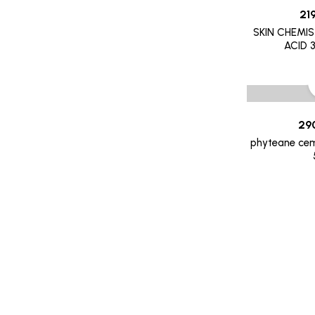
SOIN CONTOUR DES YEUX
8882
21
TRAITEMENT POUX
SKIN CHEMI
GALDERMA
ACID 
PROMOTION
CETAPHIL
RR
MGD
29
INDOKA
phyteane ce
CHATEAU ROUGE
CHOLLEY
BIAFINE
CICAFAST
CKS
CLARILYS
CLARINE