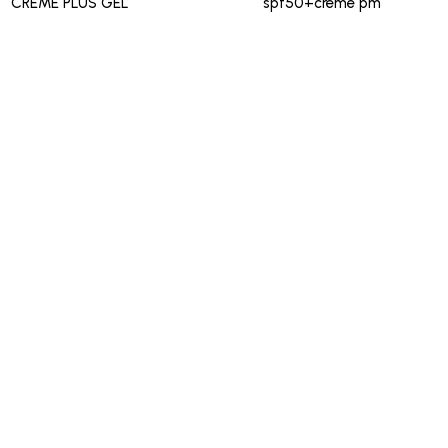
CREME PLUS GEL
spf50+creme pm