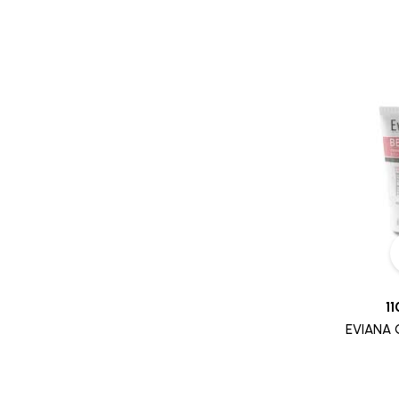
CLEVER CHEK
CLICK FINE
CLINICEUTICA
CODEFREE
CODEXIAL
ERIC FAVRE
COLOR & SOIN
COMED
COMFORT
MICROLIFE
11
MINOXIDIL
EVIANA 
AVENT
MIRADENT