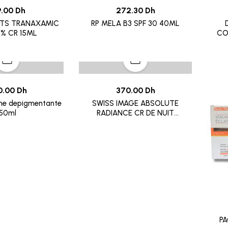
9.00 Dh
272.30 Dh
STS TRANAXAMIC
RP MELA B3 SPF 30 40ML
3% CR 15ML
CO
0.00 Dh
370.00 Dh
me depigmentante
SWISS IMAGE ABSOLUTE
50ml
RADIANCE CR DE NUIT
WHIETNING 50ML
PA