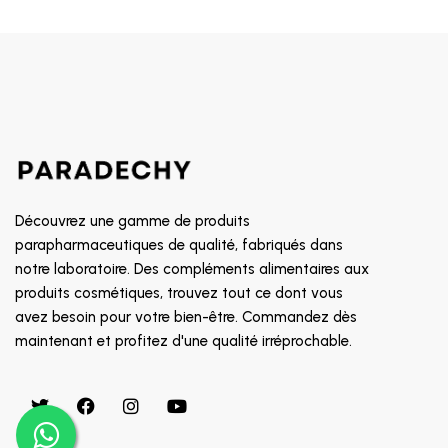
ORTHOMED
KENTA
A-DERMA
EUPHANE
EAU THERMAL JONZAC
ENEOMEY
NEOSELEN
Découvrez une gamme de produits
OXYPROLANE
parapharmaceutiques de qualité, fabriqués dans
notre laboratoire. Des compléments alimentaires aux
EPTA
produits cosmétiques, trouvez tout ce dont vous
BIO RECHERCHE
avez besoin pour votre bien-être. Commandez dès
maintenant et profitez d'une qualité irréprochable.
CMC
CEBELIA
DERMALIFT
BERCAMA