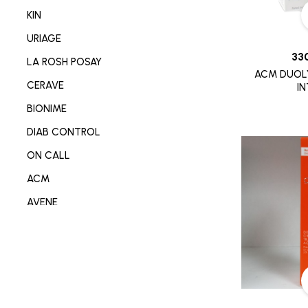
NETTOYANT VISAGE/CORP
KIN
SOIN MAIN/ONGLE/PIED
URIAGE
CONSOMABL MEDICAL
33
LA ROSH POSAY
ACM DUOL
SABOT/SPADRILLE MEDICALE
CERAVE
IN
MATERIEL ORTHOPEDIE
BIONIME
SOIN ANTI-AGE
DIAB CONTROL
SOIN REPARATEUR
ON CALL
SOIN ANTI-TACHE
ACM
SOIN ANTI IMPERFECTION
AVENE
DÉODORANT/ANTI TRANSPIRANT
DERMO-SOIN
PARFUM
I-SENS
SOIN ANTI ROUGEURE
OMRON
SOIN CICATRISANT
OPLASTINE